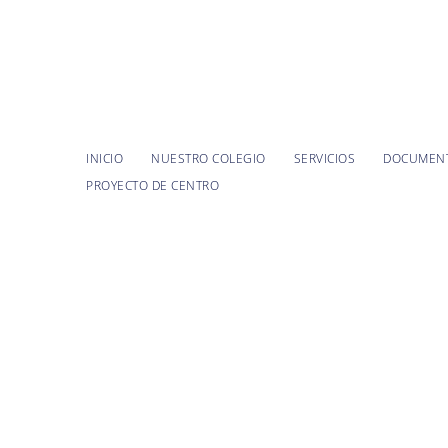
CEIP Puerta de Sancho
INICIO
NUESTRO COLEGIO
SERVICIOS
DOCUMEN
.
PROYECTO DE CENTRO